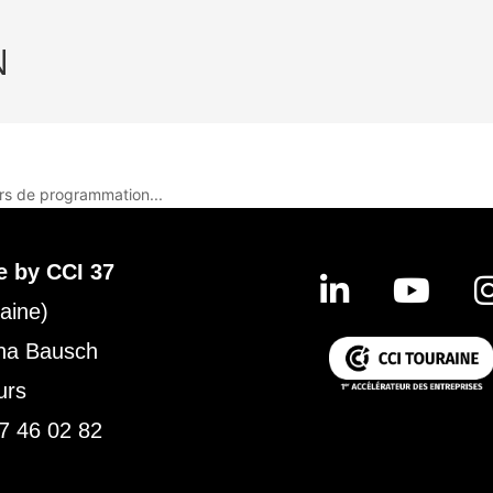
N
rs de programmation...
e by CCI 37
aine)
ina Bausch
urs
7 46 02 82