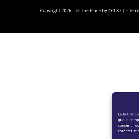
Copyright 2026 – © The Place by CCI 37 | site r
Le fait de c
que le compo
consentir ou
caractéristi