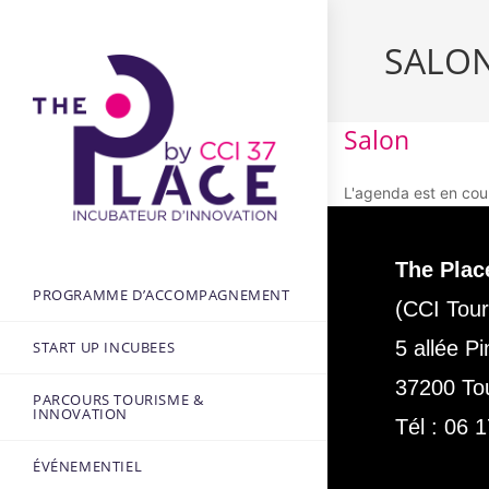
SALO
Salon
L'agenda est en cou
The Plac
PROGRAMME D’ACCOMPAGNEMENT
(CCI Tour
5 allée P
START UP INCUBEES
37200 To
PARCOURS TOURISME &
INNOVATION
Tél :
06 1
ÉVÉNEMENTIEL