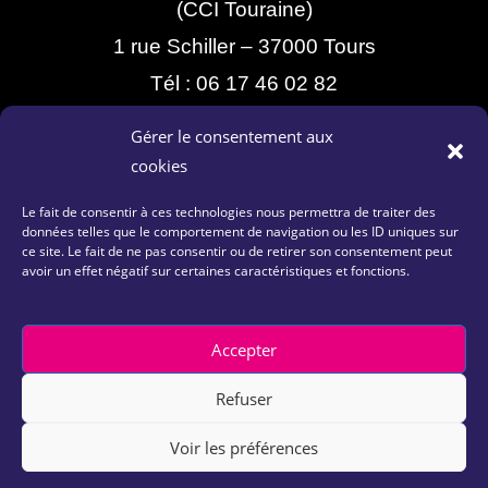
(CCI Touraine)
1 rue Schiller – 37000 Tours
Tél :
06 17 46 02 82
Gérer le consentement aux
cookies
Le fait de consentir à ces technologies nous permettra de traiter des
données telles que le comportement de navigation ou les ID uniques sur
ce site. Le fait de ne pas consentir ou de retirer son consentement peut
avoir un effet négatif sur certaines caractéristiques et fonctions.
Contactez-nous
|
Plan du site
|
Mentions Légales
|
Politique de confidentialité
Accepter
Refuser
Copyright 2026 – © The Place by CCI 37 | site réalisé par
Voir les préférences
Culturemédiatic