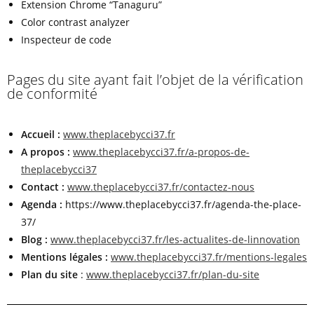
Extension Chrome “Tanaguru”
Color contrast analyzer
Inspecteur de code
Pages du site ayant fait l’objet de la vérification
de conformité
Accueil :
www.theplacebycci37.fr
A propos :
www.theplacebycci37.fr/a-propos-de-
theplacebycci37
Contact :
www.theplacebycci37.fr/contactez-nous
Agenda :
https://www.theplacebycci37.fr/agenda-the-place-
37/
Blog :
www.theplacebycci37.fr/les-actualites-de-linnovation
Mentions légales :
www.theplacebycci37.fr/mentions-legales
Plan du site
:
www.theplacebycci37.fr/plan-du-site